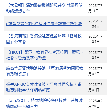
【大公報】深港醫療數據跨境共享 就醫理賠
2025年7
秒級認證支付
月11日
2025年7
e證智慧簽計劃: 構建可信電子證書生態系統
月04日
【香港商報】香港公匙基建論壇辦「智慧校
2025年7
園」分享會
月04日
【HK01】鄧飛｜教育界推智慧校園：環境、
2025年7
社會、管治數字化轉型
月04日
廠商會展覽活動浪接浪 「第31屆香港國際教
2025年7
育及職業展」
月02日
攜手APKIC與菲律賓簽署里程碑備忘錄，啟
2025年6
動亞洲數字信任網絡新篇
月01日
【am730】支持本地院校學歷核驗，跨境數
2025年2
據驗證平台顯實力
月26日