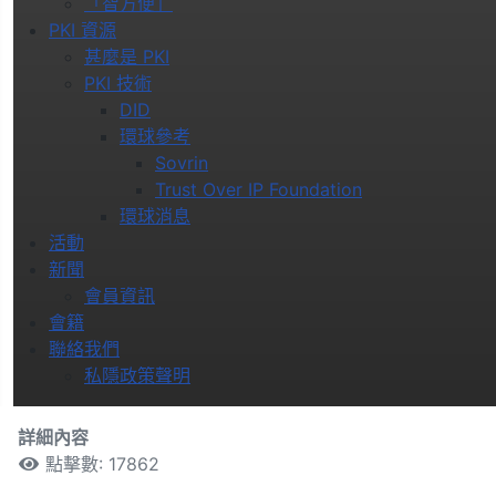
「智方便」
PKI 資源
甚麼是 PKI
PKI 技術
DID
環球參考
Sovrin
Trust Over IP Foundation
環球消息
活動
新聞
會員資訊
會籍
聯絡我們
私隱政策聲明
詳細內容
點擊數: 17862