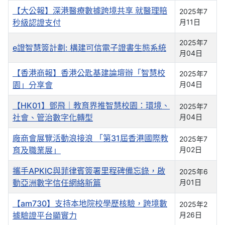
【大公報】深港醫療數據跨境共享 就醫理賠
2025年7
秒級認證支付
月11日
2025年7
e證智慧簽計劃: 構建可信電子證書生態系統
月04日
【香港商報】香港公匙基建論壇辦「智慧校
2025年7
園」分享會
月04日
【HK01】鄧飛｜教育界推智慧校園：環境、
2025年7
社會、管治數字化轉型
月04日
廠商會展覽活動浪接浪 「第31屆香港國際教
2025年7
育及職業展」
月02日
攜手APKIC與菲律賓簽署里程碑備忘錄，啟
2025年6
動亞洲數字信任網絡新篇
月01日
【am730】支持本地院校學歷核驗，跨境數
2025年2
據驗證平台顯實力
月26日