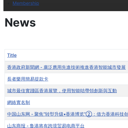
Membership
News
Title
Articles
香港政府新聞網 - 廣泛應用先進技術推進香港智能城市發展
長者樂用簡易提款卡
城市最佳實踐區香港展覽，使用智能咭帶領創新與互動
網絡實名制
中国山东网 - 聚焦“转型升级•香港博览”②：借力香港科技
山东商报 - 鲁港将有跨境贸易电商平台