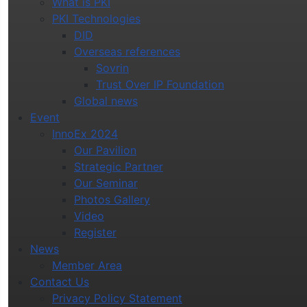
What is PKI
PKI Technologies
DID
Overseas references
Sovrin
Trust Over IP Foundation
Global news
Event
InnoEx 2024
Our Pavilion
Strategic Partner
Our Seminar
Photos Gallery
Video
Register
News
Member Area
Contact Us
Privacy Policy Statement