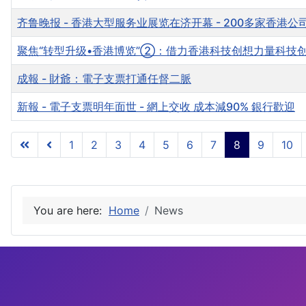
齐鲁晚报 - 香港大型服务业展览在济开幕 - 200多家香
聚焦“转型升级•香港博览”②：借力香港科技创想力量科技
成報 - 財爺：電子支票打通任督二脈
新報 - 電子支票明年面世 - 網上交收 成本減90% 銀行歡迎
1
2
3
4
5
6
7
8
9
10
You are here:
Home
News