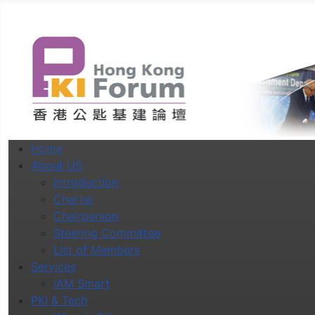
Home
About US
Introduction
Charter
Chairperson
Steering Committee
List of Members
Services
iAM Smart
PKI & Tech